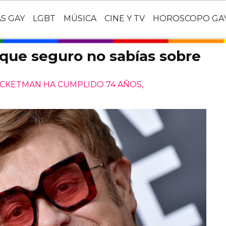
AS GAY
LGBT
MÚSICA
CINE Y TV
HOROSCOPO GA
 que seguro no sabías sobre
CKETMAN HA CUMPLIDO 74 AÑOS,