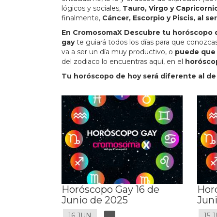
lógicos y sociales,
Tauro, Virgo y Capricorni
finalmente,
Cáncer, Escorpio y Piscis, al s
En CromosomaX
Descubre tu horóscopo d
gay
te guiará todos los días para que conozca
va a ser un día muy productivo, o
puede que t
del zodiaco lo encuentras aquí, en el
horósco
Tu horóscopo de hoy será diferente al de
Horóscopo Gay 16 de
Hor
Junio de 2025
Jun
16 JUN
15 