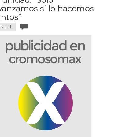
vanzamos si lo hacemos
untos”
3 JUL