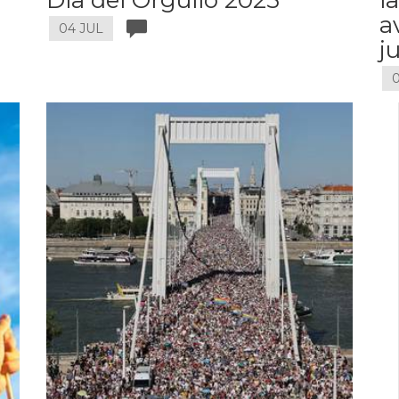
a
04 JUL
j
0