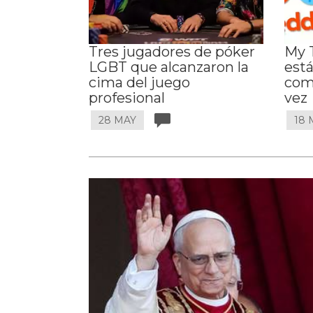
Tres jugadores de póker
My 
LGBT que alcanzaron la
est
cima del juego
comu
profesional
vez
28 MAY
18