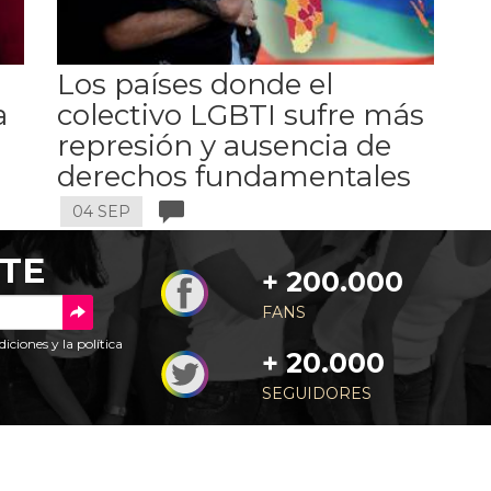
Los países donde el
a
colectivo LGBTI sufre más
represión y ausencia de
derechos fundamentales
04 SEP
TE
+ 200.000
FANS
diciones
y la
política
+ 20.000
SEGUIDORES