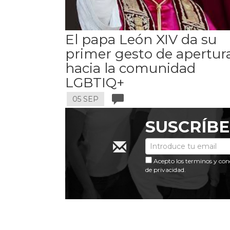
El papa León XIV da su
primer gesto de apertur
hacia la comunidad
LGBTIQ+
05 SEP
SUSCRÍBE
Acepto los
terminos y con
de privacidad
.