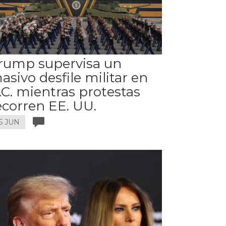
rump supervisa un
asivo desfile militar en
.C. mientras protestas
ecorren EE. UU.
5 JUN