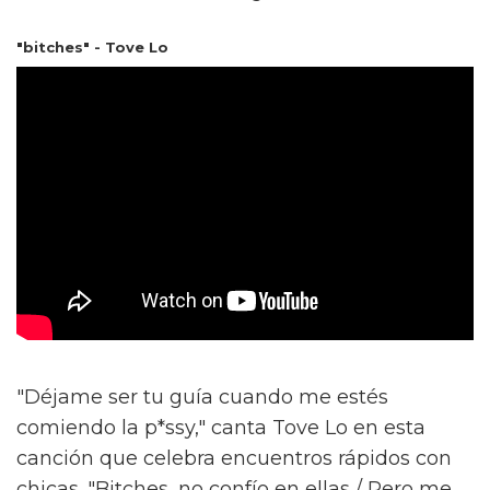
"bitches" - Tove Lo
"Déjame ser tu guía cuando me estés
comiendo la p*ssy," canta Tove Lo en esta
canción que celebra encuentros rápidos con
chicas. "Bitches, no confío en ellas / Pero me