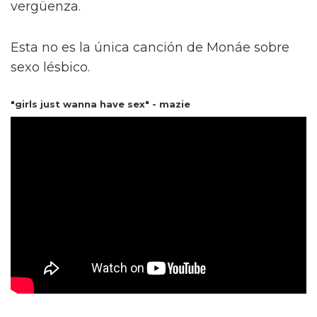
vergüenza.
Esta no es la única canción de Monáe sobre
sexo lésbico.
"girls just wanna have sex" - mazie