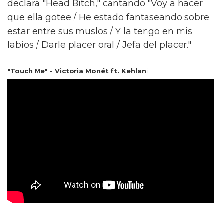
declara "Head Bitch," cantando "Voy a hacer
que ella gotee / He estado fantaseando sobre
estar entre sus muslos / Y la tengo en mis
labios / Darle placer oral / Jefa del placer."
"Touch Me" - Victoria Monét ft. Kehlani