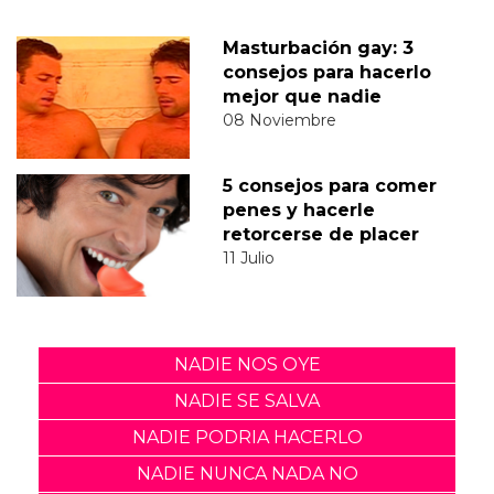
Masturbación gay: 3
consejos para hacerlo
mejor que nadie
08 Noviembre
5 consejos para comer
penes y hacerle
retorcerse de placer
11 Julio
NADIE NOS OYE
NADIE SE SALVA
NADIE PODRIA HACERLO
NADIE NUNCA NADA NO