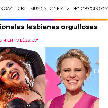
AS GAY
LGBT
MÚSICA
CINE Y TV
HOROSCOPO GA
ionales lesbianas orgullosas
CIMIENTO LÉSBICO"