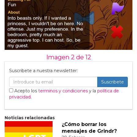
Imagen 2 de
12
Suscribete a nuestra newsletter:
Suscribete
Acepto los
terminos y condiciones
y la
política de
privacidad
.
Noticias relacionadas
¿Cómo borrar los
mensajes de Grindr?