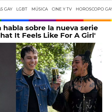
AS GAY
LGBT
MÚSICA
CINE Y TV
HOROSCOPO GA
habla sobre la nueva serie
at It Feels Like For A Girl'