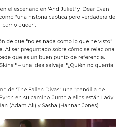
en el escenario en 'And Juliet' y 'Dear Evan
como "una historia caótica pero verdadera de
r como queer".
ón de que "no es nada como lo que he visto"
ica. Al ser preguntado sobre cómo se relaciona
cede que es un buen punto de referencia.
kins'" – una idea salvaje. "¿Quién no querría
uno de 'The Fallen Divas', una "pandilla de
 Byron en su camino. Junto a ellos están Lady
ian (Adam Ali) y Sasha (Hannah Jones).