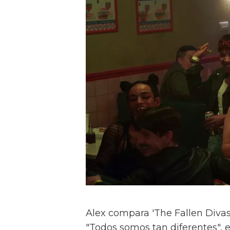
Alex compara 'The Fallen Divas' 
"Todos somos tan diferentes", e