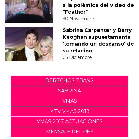
a la polémica del vídeo de
"Feather"
30 Noviembre
Sabrina Carpenter y Barry
Keoghan supuestamente
'tomando un descanso' de
su relación
05 Diciembre
DERECHOS TRANS
SABRINA
VMAS
MTV VMAS 2018
VMAS 2017 ACTUACIONES
MENSAJE DEL REY