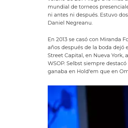
mundial de torneos presenciale
ni antes ni después. Estuvo d
Daniel Negreanu.
En 2013 se casó con Miranda Fos
años después de la boda dejó e
Street Capital, en Nueva York,
WSOP. Selbst siempre destacó 
ganaba en Hold'em que en Oma