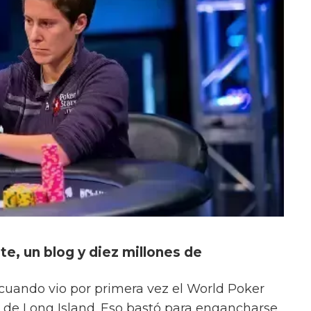
te, un blog y diez millones de
 cuando vio por primera vez el World Poker
a de Long Island. Eso bastó para engancharse.