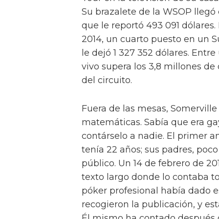
Su brazalete de la WSOP llegó 
que le reportó 493 091 dólares.
2014, un cuarto puesto en un S
le dejó 1 327 352 dólares. Entre
vivo supera los 3,8 millones de
del circuito.
Fuera de las mesas, Somerville
matemáticas. Sabía que era gay
contárselo a nadie. El primer 
tenía 22 años; sus padres, poco
público. Un 14 de febrero de 20
texto largo donde lo contaba to
póker profesional había dado 
recogieron la publicación, y est
Él mismo ha contado después q