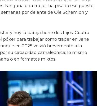
s. Ninguna otra mujer ha pisado ese puesto,
os semanas por delante de Ole Schemion y
ter y hoy la pareja tiene dos hijos. Cuatro
l póker para trabajar como trader en Jane
 aunque en 2025 volvió brevemente a la
por su capacidad camaleónica: lo mismo
ha o en formatos mixtos.