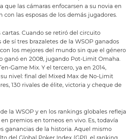
gía que las cámaras enfocarsen a su novia en
n con las esposas de los demás jugadores.
cartas. Cuando se retiró del circuito
as de sí tres brazaletes de la WSOP ganados
con los mejores del mundo sin que el género
 lo ganó en 2008, jugando Pot-Limit Omaha.
en-Game Mix. Y el tercero, ya en 2014,
u nivel: final del Mixed Max de No-Limit
s, 130 rivales de élite, victoria y cheque de
 de la WSOP y en los rankings globales refleja
 en premios en torneos en vivo. Es, todavía
es ganancias de la historia. Aquel mismo
lto del Global Poker Index (GPI), el ranking