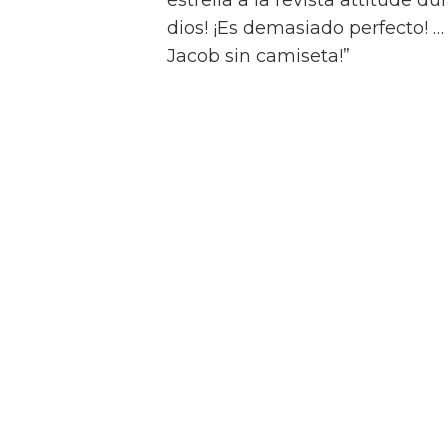
Jacob Elordi inicia un rom
Swift Horses
Y para complicar aún más la sit
Muriel, Julius tiene una apasi
quien conoce en un casino de 
Como se insinúa en el primer trá
algunas escenas de sexo bastan
combinaciones de personajes – 
“¡Créeme, estar desnudo alreded
estrella a la revista attitude d
dios! ¡Es demasiado perfecto! …
Jacob sin camiseta!”