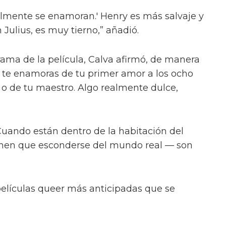
ión que las escenas de sexo tratan “sobre
ió el director Dan Minahan.
 al público. Esto se trata de amor real. No
tragedia alrededor de estos personajes queer
, no.
almente se enamoran.' Henry es más salvaje y
n Julius, es muy tierno,” añadió.