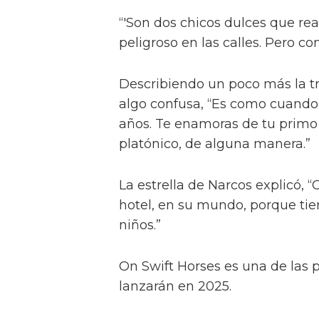
También le contó a la publicac
amor real”, tal como lo describ
“Él nos dijo: 'No quiero provocar
quiero una historia clásica de 
y luego tener sexo raro — no, no
“'Son dos chicos dulces que re
peligroso en las calles. Pero co