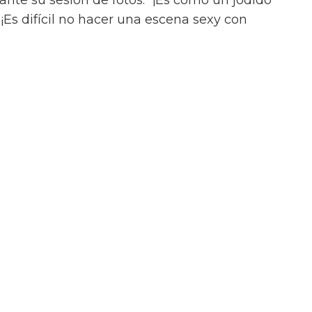
ance queer ilícito en el tráiler de On
uación, a pesar del contacto entre Julius y
onada aventura con Henry (Diego Calva), a
Las Vegas.
iler de On Swift Horses, la película incluirá
te ardientes (y desnudas) de todas las
incluyendo a Elordi y Calva.
or de Jacob Elordi es intimidante!” dijo la
urante su sesión de fotos. “¡Es como un jodido
 ¡Es difícil no hacer una escena sexy con