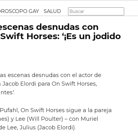
AS GAY
LGBT
MÚSICA
CINE Y TV
HOROSCOPO GA
 escenas desnudas con
Swift Horses: ‘¡Es un jodido