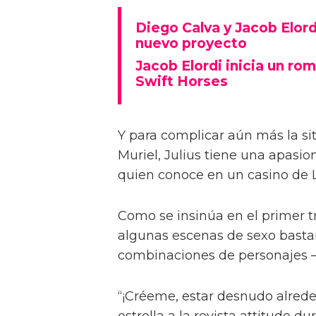
Diego Calva ha hablado sobre 
Euphoria y su novio en pantalla
describiéndolas como 'intimida
Basada en el libro de Shannon 
casada Muriel (Daisy Edgar-Jone
anhelando al hermano menor de 
Diego Calva y Jacob Elord
nuevo proyecto