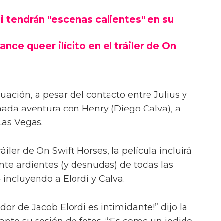
las escenas desnudas con el actor de
 Jacob Elordi para On Swift Horses,
ntes'.
Pufahl, On Swift Horses sigue a la pareja
s) y Lee (Will Poulter) – con Muriel
Lee, Julius (Jacob Elordi).
i tendrán "escenas calientes" en su