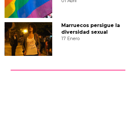
01 Abril
Marruecos persigue la
diversidad sexual
17 Enero
DIVERSIDAD SEXUAL
PLACER GAY
PLACER
MUNDO PLACER
PLACER ANAL
COMUNIDAD GAY