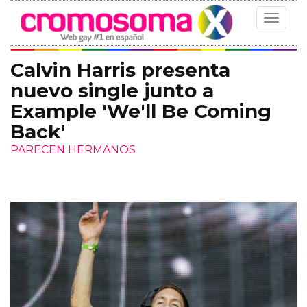
Toggle
navigat
Calvin Harris presenta
nuevo single junto a
Example 'We'll Be Coming
Back'
PARECEN HERMANOS