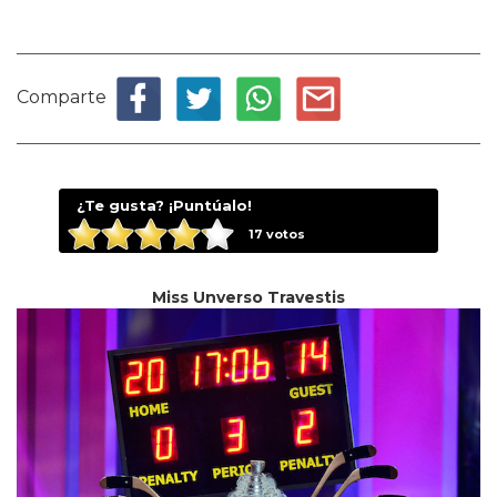
Comparte
¿Te gusta? ¡Puntúalo!
17
votos
Miss Unverso Travestis