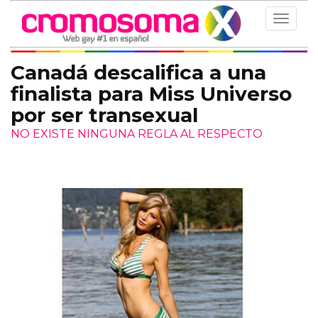
Toggle
navigat
Canadá descalifica a una
finalista para Miss Universo
por ser transexual
NO EXISTE NINGUNA REGLA AL RESPECTO