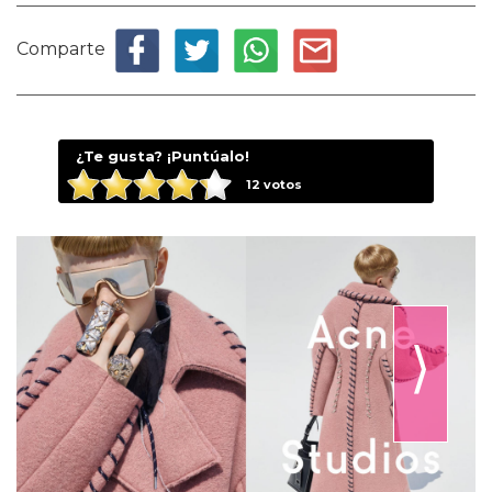
Comparte
¿Te gusta? ¡Puntúalo!
12
votos
⟩