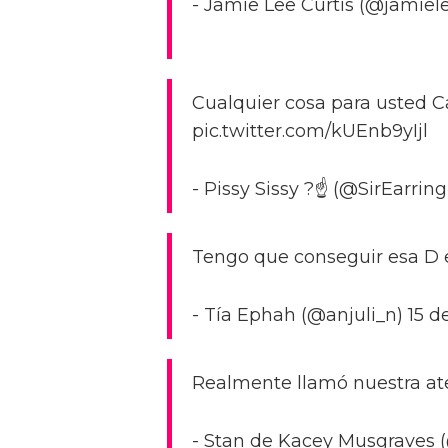
- Jamie Lee Curtis (@jamiel
Cualquier cosa para usted 
pic.twitter.com/kUEnb9yIjl
- Pissy Sissy ?☝️ (@SirEarri
Tengo que conseguir esa D 
- Tía Ephah (@anjuli_n) 15 
Realmente llamó nuestra ate
- Stan de Kacey Musgraves (