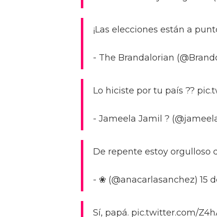
¡Las elecciones están a punt
- The Brandalorian (@Brand
Lo hiciste por tu país ?? pi
- Jameela Jamil ? (@jameela
De repente estoy orgulloso 
- ❀ (@anacarlasanchez) 15 
Sí, papá. pic.twitter.com/Z4