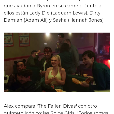
que ayudan a Byron en su camino. Junto a
ellos están Lady Die (Laquarn Lewis), Dirty
Damian (Adam Ali) y Sasha (Hannah Jones).
Alex compara 'The Fallen Divas' con otro
quinteto icónico: las Spice Girls. "Todos somos