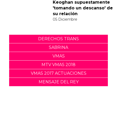
a la polémica del vídeo de
"Feather"
30 Noviembre
Sabrina Carpenter y Barry
Keoghan supuestamente
'tomando un descanso' de
su relación
05 Diciembre
DERECHOS TRANS
SABRINA
VMAS
MTV VMAS 2018
VMAS 2017 ACTUACIONES
MENSAJE DEL REY