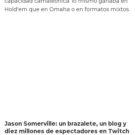
millones de dólares en premios en torneos en
vivo. Es, todavía hoy, la jugadora con las
mayores ganancias de la historia. Aquel
mismo verano de 2014 llegó a lo más alto del
Global Poker Index (GPI), el ranking mundial
de torneos presenciales. Ninguna otra mujer
ha pisado ese puesto, ni antes ni después.
Estuvo dos semanas por delante de Ole
Schemion y Daniel Negreanu.
En 2013 se casó con Miranda Foster y hoy la
pareja tiene dos hijos. Cuatro años después de
la boda dejó el póker para trabajar como
trader en Jane Street Capital, en Nueva York,
aunque en 2025 volvió brevemente a la