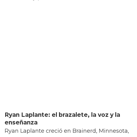
en las cartas.
Al año siguiente puso en marcha Run It Up,
un experimento que empezó con una
pregunta sencilla: ¿se puede convertir un
bankroll de 50 dólares en 10 000 jugando en
directo ante cámara? Dos años después abrió
un canal de Twitch dedicado al póker en
directo, con análisis en tiempo real de cada
mano. En marzo de 2016 el canal rebasó los 10
millones de visualizaciones únicas, algo que
nadie había logrado en esa categoría. El ritmo
acabó pasándole factura. Tras varios años de
emisiones casi diarias, Somerville se alejó por
agotamiento y solo en los últimos años ha
vuelto de forma gradual, centrado en