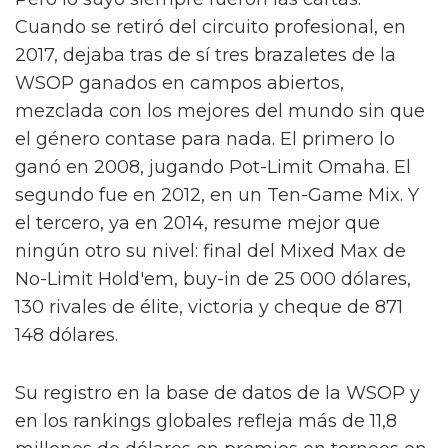
presencial: Vanessa Selbst, Jason Somerville y
Ryan Laplante. Estas son sus trayectorias.
Vanessa Selbst: tres brazaletes y el número
uno del mundo
Selbst llegó al póker por la vía académica. En
Yale estudió Derecho, presidió la Queer-
Straight Alliance del campus y descubrió que
tenía una facilidad natural para el cálculo de
probabilidades. Nunca escondió que era
lesbiana. En los torneos televisados exigía que
las cámaras enfocarsen a su novia en las
gradas, lo mismo que hacían con las esposas
de los demás jugadores.