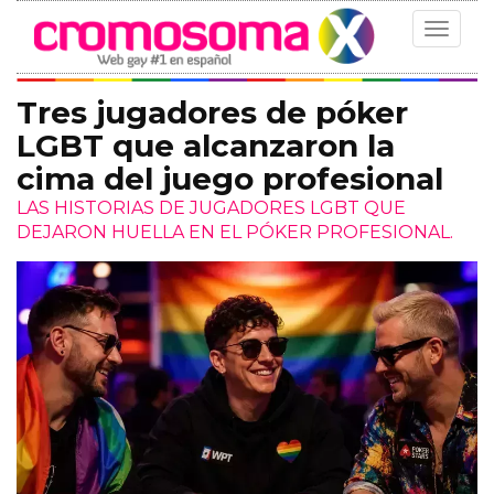
Toggle
navigat
Tres jugadores de póker
LGBT que alcanzaron la
cima del juego profesional
LAS HISTORIAS DE JUGADORES LGBT QUE
DEJARON HUELLA EN EL PÓKER PROFESIONAL.