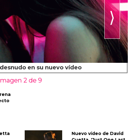
⟩
 desnudo en su nuevo vídeo
Imagen 2 de
9
trena
ecto
etta
Nuevo vídeo de David
Guetta, 'Just One Last