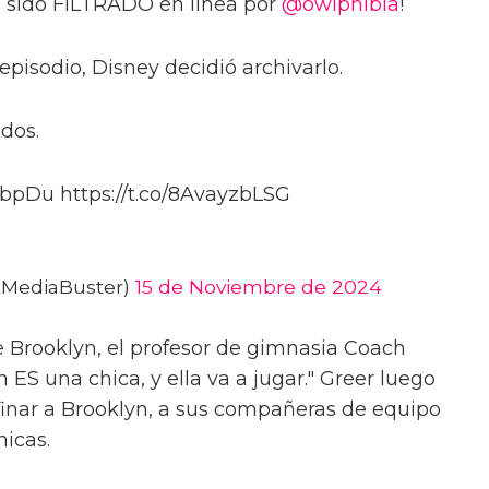
a sido FILTRADO en línea por
@owlphibia
!
pisodio, Disney decidió archivarlo.
odos.
c8bpDu https://t.co/8AvayzbLSG
tMediaBuster)
15 de Noviembre de 2024
de Brooklyn, el profesor de gimnasia Coach
n ES una chica, y ella va a jugar." Greer luego
finar a Brooklyn, a sus compañeras de equipo
hicas.