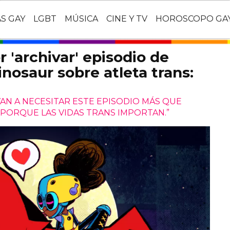
AS GAY
LGBT
MÚSICA
CINE Y TV
HOROSCOPO GA
r 'archivar' episodio de
inosaur sobre atleta trans:
AN A NECESITAR ESTE EPISODIO MÁS QUE
PORQUE LAS VIDAS TRANS IMPORTAN.”