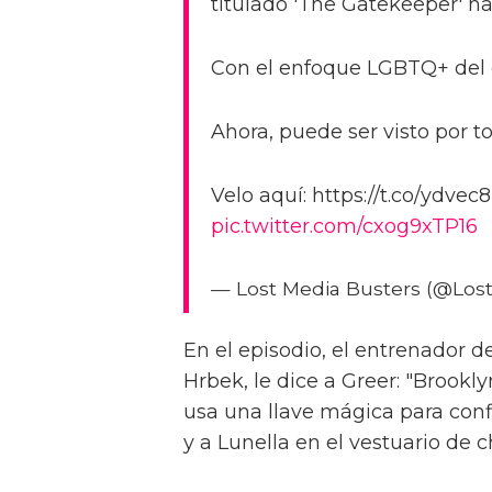
titulado 'The Gatekeeper' h
Con el enfoque LGBTQ+ del e
Ahora, puede ser visto por t
Velo aquí: https://t.co/ydve
pic.twitter.com/cxog9xTP16
— Lost Media Busters (@Los
En el episodio, el entrenador 
Hrbek, le dice a Greer: "Brookly
usa una llave mágica para con
y a Lunella en el vestuario de c