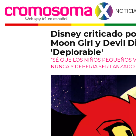
NOTICI
Disney criticado po
Moon Girl y Devil D
'Deplorable'
“SÉ QUE LOS NIÑOS PEQUEÑOS V
NUNCA Y DEBERÍA SER LANZADO 