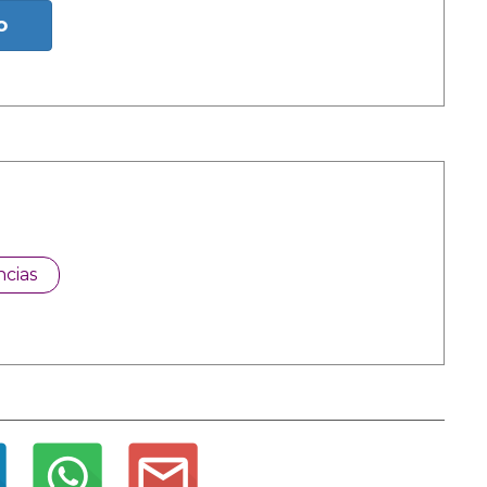
o
cias