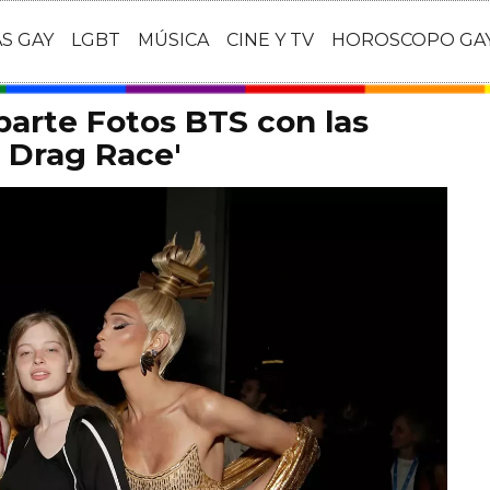
AS GAY
LGBT
MÚSICA
CINE Y TV
HOROSCOPO GA
arte Fotos BTS con las
s Drag Race'