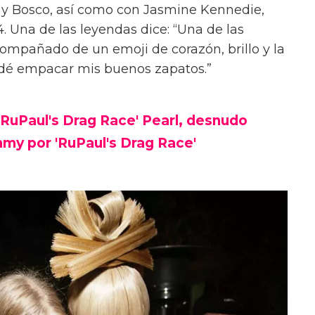
y y Bosco, así como con Jasmine Kennedie,
. Una de las leyendas dice: “Una de las
ompañado de un emoji de corazón, brillo y la
vidé empacar mis buenos zapatos.”
 'RuPaul's Drag Race' Pearl, desnudo
my por 'RuPaul's Drag Race'