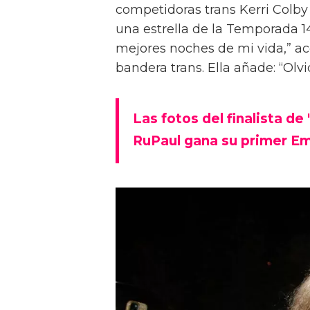
competidoras trans Kerri Colb
una estrella de la Temporada 14
mejores noches de mi vida,” ac
bandera trans. Ella añade: “Ol
Las fotos del finalista de
RuPaul gana su primer Em