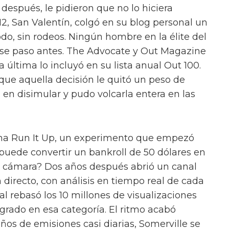
 después, le pidieron que no lo hiciera
12, San Valentín, colgó en su blog personal un
do, sin rodeos. Ningún hombre en la élite del
ese paso antes. The Advocate y Out Magazine
a última lo incluyó en su lista anual Out 100.
ue aquella decisión le quitó un peso de
 en disimular y pudo volcarla entera en las
cha Run It Up, un experimento que empezó
 puede convertir un bankroll de 50 dólares en
e cámara? Dos años después abrió un canal
 directo, con análisis en tiempo real de cada
l rebasó los 10 millones de visualizaciones
grado en esa categoría. El ritmo acabó
años de emisiones casi diarias, Somerville se