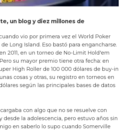
te, un blog y diez millones de
 cuando vio por primera vez el World Poker
a de Long Island. Eso bastó para engancharse.
en 2011, en un torneo de No-Limit Hold'em
 Pero su mayor premio tiene otra fecha: en
uper High Roller de 100 000 dólares de buy-in
 unas cosas y otras, su registro en torneos en
 dólares según las principales bases de datos
 cargaba con algo que no se resuelve con
 desde la adolescencia, pero estuvo años sin
amigo en saberlo lo supo cuando Somerville