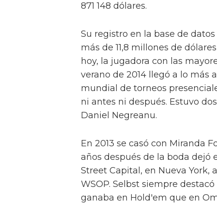
871 148 dólares.
Su registro en la base de datos
más de 11,8 millones de dólares
hoy, la jugadora con las mayor
verano de 2014 llegó a lo más a
mundial de torneos presenciale
ni antes ni después. Estuvo d
Daniel Negreanu.
En 2013 se casó con Miranda Fos
años después de la boda dejó e
Street Capital, en Nueva York,
WSOP. Selbst siempre destacó 
ganaba en Hold'em que en Oma