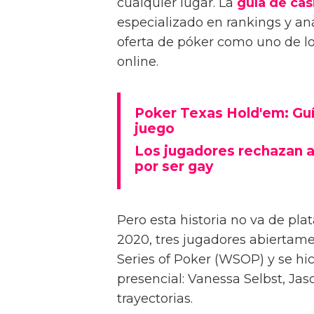
cualquier lugar. La
guía de cas
especializado en rankings y aná
oferta de póker como uno de los
online.
Poker Texas Hold'em: Guía
juego
Los jugadores rechazan a
por ser gay
Pero esta historia no va de pla
2020, tres jugadores abiertam
Series of Poker (WSOP) y se hic
presencial: Vanessa Selbst, Jas
trayectorias.