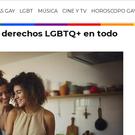
AS GAY
LGBT
MÚSICA
CINE Y TV
HOROSCOPO GA
s derechos LGBTQ+ en todo