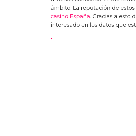
ámbito. La reputación de estos
casino España
. Gracias a est
interesado en los datos que este
Los derechos humanos di
Tom Daley promete defen
mundo
1. Avances legales recientes: 
y homofobia
En los últimos años, ha habido
derechos humanos relacionado
que cada vez más países se han
el reconocimiento de las pers