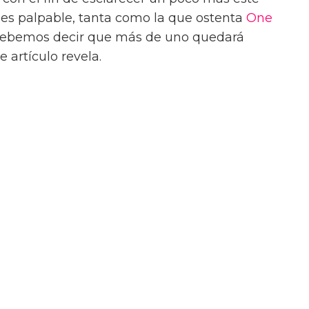
 es palpable, tanta como la que ostenta
One
o debemos decir que más de uno quedará
 artículo revela.
sminuyen en todo el mundo
der los derechos LGTB+ en todo el
Matrimonio igualitario, identidad de género
 una variedad de cambios en el ámbito de los
s a la comunidad LGBTQ+. Esto se debe a
 flexibilizado en temas como la unión civil,
onas transexuales y mucho más: