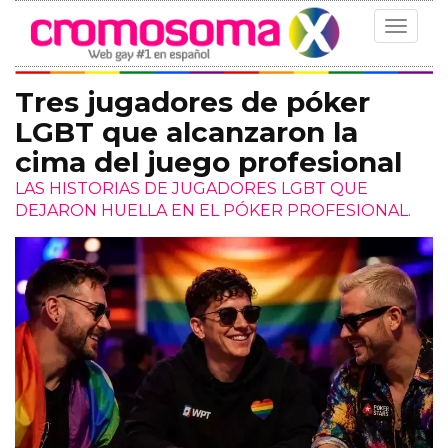
Toggle
navigat
Tres jugadores de póker
LGBT que alcanzaron la
cima del juego profesional
LAS HISTORIAS DE JUGADORES LGBT QUE
DEJARON HUELLA EN EL PÓKER PROFESIONAL.