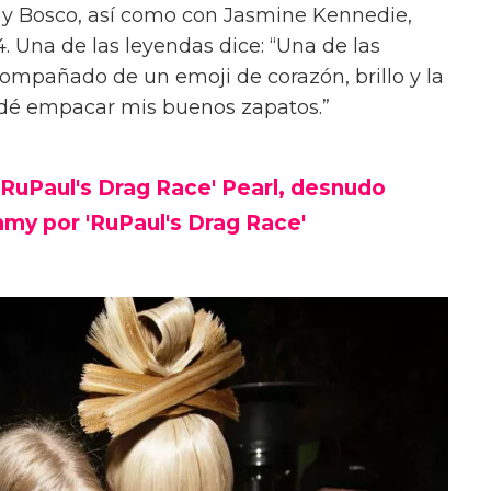
y y Bosco, así como con Jasmine Kennedie,
. Una de las leyendas dice: “Una de las
ompañado de un emoji de corazón, brillo y la
vidé empacar mis buenos zapatos.”
 'RuPaul's Drag Race' Pearl, desnudo
my por 'RuPaul's Drag Race'