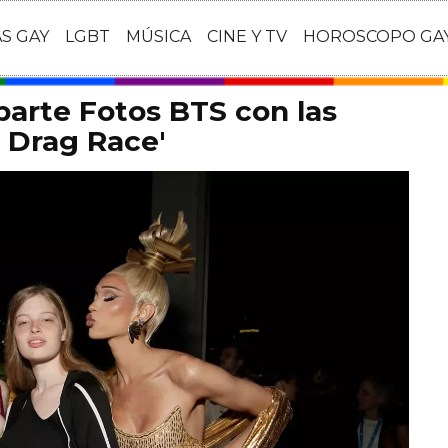
AS GAY
LGBT
MÚSICA
CINE Y TV
HOROSCOPO GA
arte Fotos BTS con las
s Drag Race'