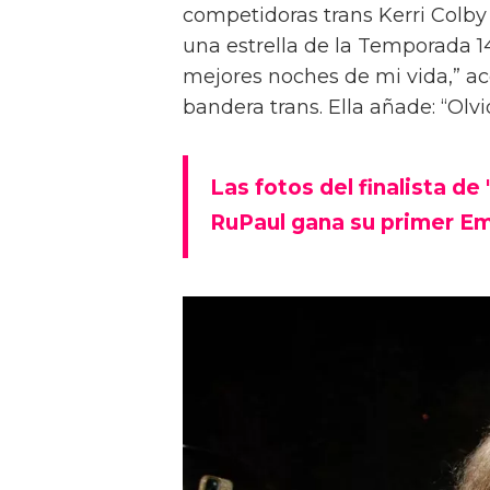
competidoras trans Kerri Colb
una estrella de la Temporada 14
mejores noches de mi vida,” ac
bandera trans. Ella añade: “Ol
Las fotos del finalista de
RuPaul gana su primer Em