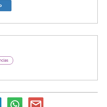
o
cias