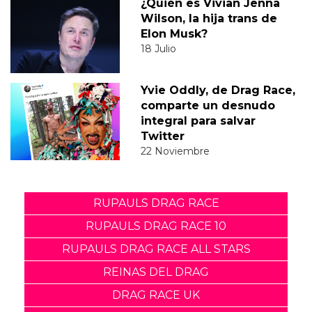
¿Quién es Vivian Jenna
Wilson, la hija trans de
Elon Musk?
18 Julio
Yvie Oddly, de Drag Race,
comparte un desnudo
integral para salvar
Twitter
22 Noviembre
RUPAULS DRAG RACE
RUPAULS DRAG RACE 10
RUPAULS DRAG RACE ALL STARS
REINAS DEL DRAG
DRAG RACE UK