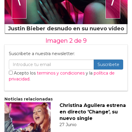
Justin Bieber desnudo en su nuevo vídeo
Imagen 2 de
9
Suscribete a nuestra newsletter:
Suscribete
Acepto los
terminos y condiciones
y la
política de
privacidad
.
Noticias relacionadas
Christina Aguilera estrena
en directo 'Change', su
nuevo single
27 Junio