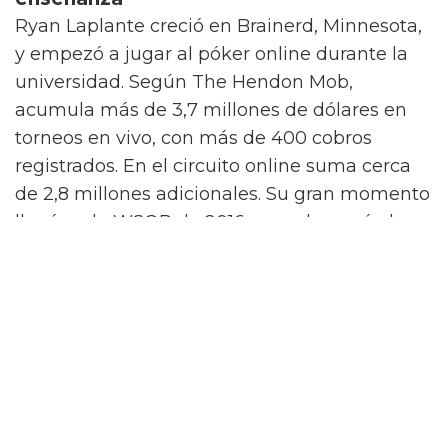
Ryan Laplante creció en Brainerd, Minnesota,
y empezó a jugar al póker online durante la
universidad. Según The Hendon Mob,
acumula más de 3,7 millones de dólares en
torneos en vivo, con más de 400 cobros
registrados. En el circuito online suma cerca
de 2,8 millones adicionales. Su gran momento
llegó en la WSOP de 2016, cuando ganó el
brazalete del PLOssus, un torneo de Pot-Limit
Omaha que reunió a 2483 participantes. Fue
el torneo en vivo más grande de la historia en
una modalidad distinta al Hold'em. El premio:
190 328 dólares.