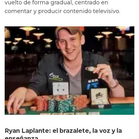
vuelto de forma gradual, centrado en
comentar y producir contenido televisivo.
Ryan Laplante: el brazalete, la voz y la
enseñanza