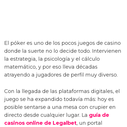
El póker es uno de los pocos juegos de casino
donde la suerte no lo decide todo. Intervienen
la estrategia, la psicología y el cálculo
matemático, y por eso lleva décadas
atrayendo a jugadores de perfil muy diverso.
Con la llegada de las plataformas digitales, el
juego se ha expandido todavía más: hoy es
posible sentarse a una mesa con crupier en
directo desde cualquier lugar. La
guía de
casinos online de Legalbet
, un portal