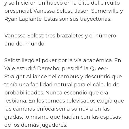
y se hicieron un hueco en la élite del circuito
presencial: Vanessa Selbst, Jason Somerville y
Ryan Laplante. Estas son sus trayectorias.
Vanessa Selbst: tres brazaletes y el número
uno del mundo
Selbst llegó al póker por la vía académica. En
Yale estudió Derecho, presidió la Queer-
Straight Alliance del campus y descubrió que
tenía una facilidad natural para el cálculo de
probabilidades. Nunca escondió que era
lesbiana. En los torneos televisados exigía que
las cámaras enfocarsen a su novia en las
gradas, lo mismo que hacían con las esposas
de los demás jugadores.