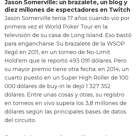
Jason Somerville: un brazalete, un blog y
diez millones de espectadores en Twitch
Jason Somerville tenía 17 años cuando vio por
primera vez el World Poker Tour en la
televisión de su casa de Long Island. Eso bastó
para engancharse. Su brazalete de la WSOP
llegó en 2011, en un torneo de No-Limit
Hold'em que le reportó 493 091 dólares. Pero
su mayor premio tiene otra fecha: en 2014, un
cuarto puesto en un Super High Roller de 100
000 dólares de buy-in le dejó 1 327 352
dólares. Entre unas cosas y otras, su registro
en torneos en vivo supera los 3,8 millones de
dólares según las principales bases de datos
del circuito.