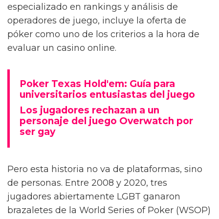
especializado en rankings y análisis de
operadores de juego, incluye la oferta de
póker como uno de los criterios a la hora de
evaluar un casino online.
Poker Texas Hold'em: Guía para
universitarios entusiastas del juego
Los jugadores rechazan a un
personaje del juego Overwatch por
ser gay
Pero esta historia no va de plataformas, sino
de personas. Entre 2008 y 2020, tres
jugadores abiertamente LGBT ganaron
brazaletes de la World Series of Poker (WSOP)