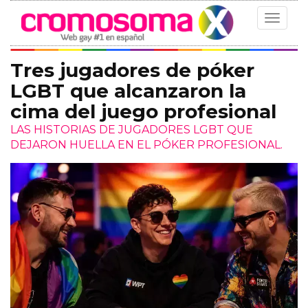
Toggle
navigat
Tres jugadores de póker
LGBT que alcanzaron la
cima del juego profesional
LAS HISTORIAS DE JUGADORES LGBT QUE
DEJARON HUELLA EN EL PÓKER PROFESIONAL.