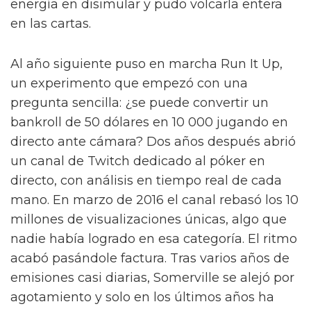
energía en disimular y pudo volcarla entera
en las cartas.
Al año siguiente puso en marcha Run It Up,
un experimento que empezó con una
pregunta sencilla: ¿se puede convertir un
bankroll de 50 dólares en 10 000 jugando en
directo ante cámara? Dos años después abrió
un canal de Twitch dedicado al póker en
directo, con análisis en tiempo real de cada
mano. En marzo de 2016 el canal rebasó los 10
millones de visualizaciones únicas, algo que
nadie había logrado en esa categoría. El ritmo
acabó pasándole factura. Tras varios años de
emisiones casi diarias, Somerville se alejó por
agotamiento y solo en los últimos años ha