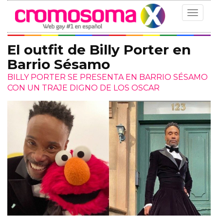
Toggle
navigat
El outfit de Billy Porter en
Barrio Sésamo
BILLY PORTER SE PRESENTA EN BARRIO SÉSAMO
CON UN TRAJE DIGNO DE LOS OSCAR