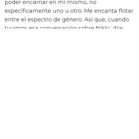
poder encarnar en mí mismo, no
específicamente uno u otro. Me encanta flotar
entre el espectro de género. Así que, cuando
tuvimos esa conversación sobre Nikki, dije
'déjalos preguntarse porque no es asunto de
nadie.'"
Alex ve este enfoque como el siguiente paso
en la conversación sobre la representación.
"Es literalmente mi sueño interpretar un
papel que no sea específico de quién soy
como persona."
"Solo quiero interpretar un papel donde mi
identidad no sea el punto de venta de por qué
estoy interpretando este papel. No sé si