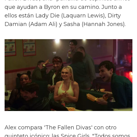
que ayudan a Byron en su camino. Junto a
ellos están Lady Die (Laquarn Lewis), Dirty
Damian (Adam Ali) y Sasha (Hannah Jones).
Alex compara 'The Fallen Divas' con otro
quinteto icónico: las Spice Girls. "Todos somos