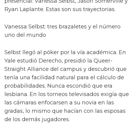
presencial: Vanessa Selbst, Jason Somerville y
Ryan Laplante. Estas son sus trayectorias.
Vanessa Selbst: tres brazaletes y el número
uno del mundo
Selbst llegó al póker por la vía académica. En
Yale estudió Derecho, presidió la Queer-
Straight Alliance del campus y descubrió que
tenía una facilidad natural para el cálculo de
probabilidades. Nunca escondió que era
lesbiana. En los torneos televisados exigía que
las cámaras enfocarsen a su novia en las
gradas, lo mismo que hacían con las esposas
de los demás jugadores.