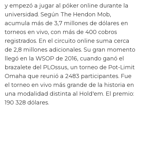
Ryan Laplante creció en Brainerd, Minnesota,
y empezó a jugar al póker online durante la
universidad. Según The Hendon Mob,
acumula más de 3,7 millones de dólares en
torneos en vivo, con más de 400 cobros
registrados. En el circuito online suma cerca
de 2,8 millones adicionales. Su gran momento
llegó en la WSOP de 2016, cuando ganó el
brazalete del PLOssus, un torneo de Pot-Limit
Omaha que reunió a 2483 participantes. Fue
el torneo en vivo más grande de la historia en
una modalidad distinta al Hold'em. El premio:
190 328 dólares.