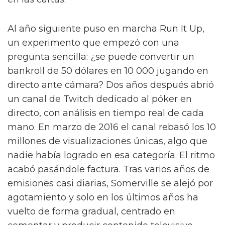
en las cartas.
Al año siguiente puso en marcha Run It Up,
un experimento que empezó con una
pregunta sencilla: ¿se puede convertir un
bankroll de 50 dólares en 10 000 jugando en
directo ante cámara? Dos años después abrió
un canal de Twitch dedicado al póker en
directo, con análisis en tiempo real de cada
mano. En marzo de 2016 el canal rebasó los 10
millones de visualizaciones únicas, algo que
nadie había logrado en esa categoría. El ritmo
acabó pasándole factura. Tras varios años de
emisiones casi diarias, Somerville se alejó por
agotamiento y solo en los últimos años ha
vuelto de forma gradual, centrado en