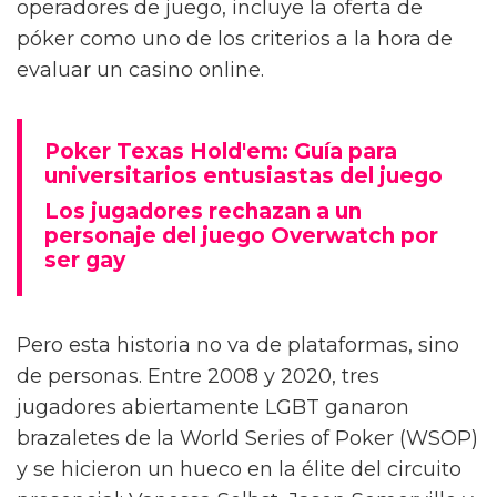
operadores de juego, incluye la oferta de
póker como uno de los criterios a la hora de
evaluar un casino online.
Poker Texas Hold'em: Guía para
universitarios entusiastas del juego
Los jugadores rechazan a un
personaje del juego Overwatch por
ser gay
Pero esta historia no va de plataformas, sino
de personas. Entre 2008 y 2020, tres
jugadores abiertamente LGBT ganaron
brazaletes de la World Series of Poker (WSOP)
y se hicieron un hueco en la élite del circuito