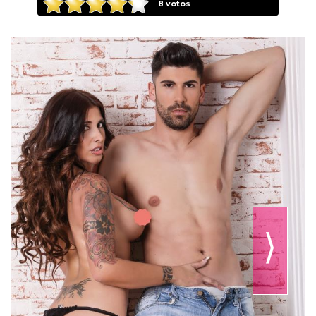
8
votos
⟩