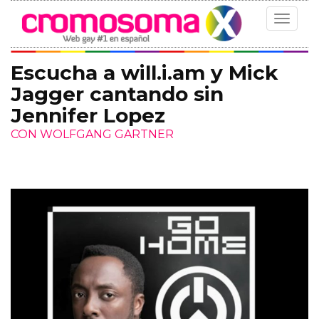
Toggle
navigat
Escucha a will.i.am y Mick
Jagger cantando sin
Jennifer Lopez
CON WOLFGANG GARTNER