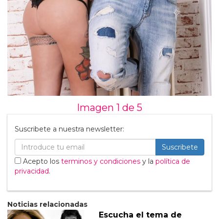
Imagen 1 de
5
Suscribete a nuestra newsletter:
Suscribete
Acepto los
terminos y condiciones
y la
política de
privacidad
.
Noticias relacionadas
Escucha el tema de