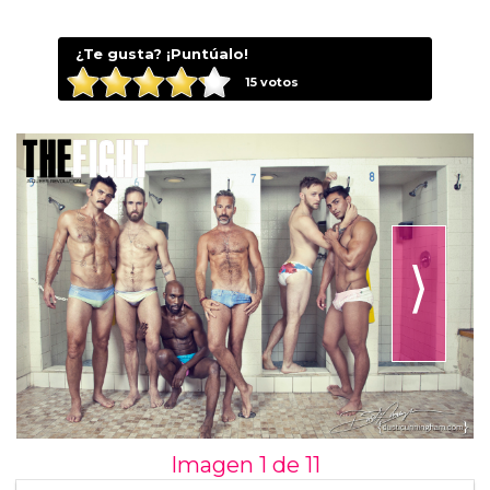
¿Te gusta? ¡Puntúalo!
15
votos
⟩
Imagen 1 de
11