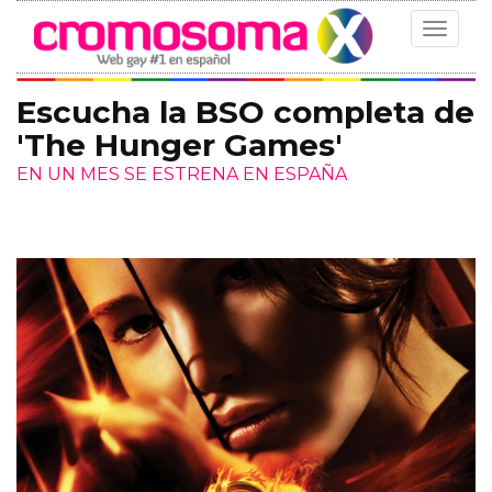
Toggle
navigat
Escucha la BSO completa de
'The Hunger Games'
EN UN MES SE ESTRENA EN ESPAÑA