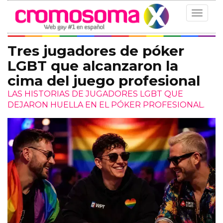
Toggle
navigat
Tres jugadores de póker
LGBT que alcanzaron la
cima del juego profesional
LAS HISTORIAS DE JUGADORES LGBT QUE
DEJARON HUELLA EN EL PÓKER PROFESIONAL.