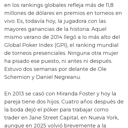
en los rankings globales refleja más de 11,8
millones de dólares en premios en torneos en
vivo. Es, todavía hoy, la jugadora con las
mayores ganancias de la historia. Aquel
mismo verano de 2014 llegó a lo más alto del
Global Poker Index (GPI), el ranking mundial
de torneos presenciales. Ninguna otra mujer
ha pisado ese puesto, ni antes ni después.
Estuvo dos semanas por delante de Ole
Schemion y Daniel Negreanu.
En 2013 se casó con Miranda Foster y hoy la
pareja tiene dos hijos. Cuatro años después de
la boda dejó el póker para trabajar como
trader en Jane Street Capital, en Nueva York,
aunque en 2025 volvió brevemente a la