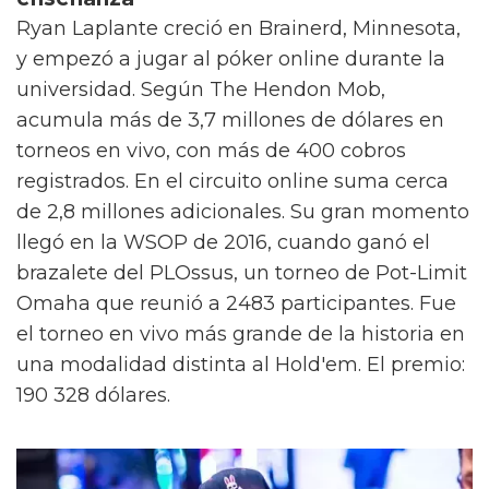
Ryan Laplante creció en Brainerd, Minnesota,
y empezó a jugar al póker online durante la
universidad. Según The Hendon Mob,
acumula más de 3,7 millones de dólares en
torneos en vivo, con más de 400 cobros
registrados. En el circuito online suma cerca
de 2,8 millones adicionales. Su gran momento
llegó en la WSOP de 2016, cuando ganó el
brazalete del PLOssus, un torneo de Pot-Limit
Omaha que reunió a 2483 participantes. Fue
el torneo en vivo más grande de la historia en
una modalidad distinta al Hold'em. El premio:
190 328 dólares.