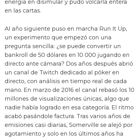
energía en disimular y pudo volcarla entera
en las cartas.
Al año siguiente puso en marcha Run It Up,
un experimento que empezó con una
pregunta sencilla: ¿se puede convertir un
bankroll de 50 dólares en 10 000 jugando en
directo ante cámara? Dos años después abrió
un canal de Twitch dedicado al póker en
directo, con análisis en tiempo real de cada
mano. En marzo de 2016 el canal rebasó los 10
millones de visualizaciones únicas, algo que
nadie había logrado en esa categoría. El ritmo
acabó pasándole factura. Tras varios años de
emisiones casi diarias, Somerville se alejó por
agotamiento y solo en los últimos años ha