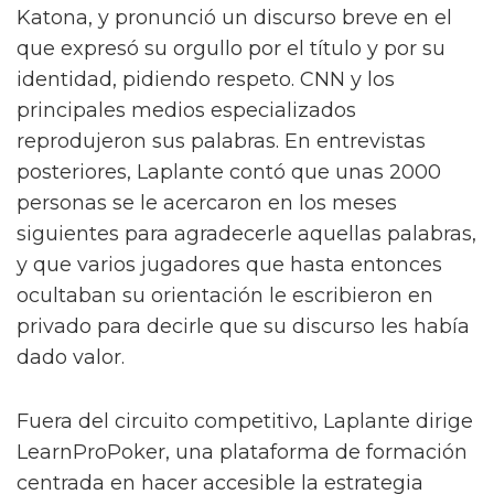
Katona, y pronunció un discurso breve en el
que expresó su orgullo por el título y por su
identidad, pidiendo respeto. CNN y los
principales medios especializados
reprodujeron sus palabras. En entrevistas
posteriores, Laplante contó que unas 2000
personas se le acercaron en los meses
siguientes para agradecerle aquellas palabras,
y que varios jugadores que hasta entonces
ocultaban su orientación le escribieron en
privado para decirle que su discurso les había
dado valor.
Fuera del circuito competitivo, Laplante dirige
LearnProPoker, una plataforma de formación
centrada en hacer accesible la estrategia