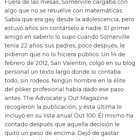
Fuera de las mesas, Somerville cargaba con
algo que no se resuelve con matemáticas.
Sabía que era gay desde la adolescencia, pero
estuvo años sin contárselo a nadie. El primer
amigo en saberlo lo supo cuando Somerville
tenía 22 años; sus padres, poco después, le
pidieron que no lo hiciera público. Un 14 de
febrero de 2012, San Valentín, colgó en su blog
personal un texto largo donde lo contaba
todo, sin rodeos. Ningún hombre en la élite
del póker profesional había dado ese paso
antes. The Advocate y Out Magazine
recogieron la publicación, y esta última lo
incluyó en su lista anual Out 100. Él mismo ha
contado después que aquella decisión le
quitó un peso de encima. Dejó de gastar