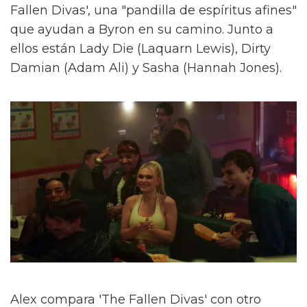
Fallen Divas', una "pandilla de espíritus afines"
que ayudan a Byron en su camino. Junto a
ellos están Lady Die (Laquarn Lewis), Dirty
Damian (Adam Ali) y Sasha (Hannah Jones).
Alex compara 'The Fallen Divas' con otro