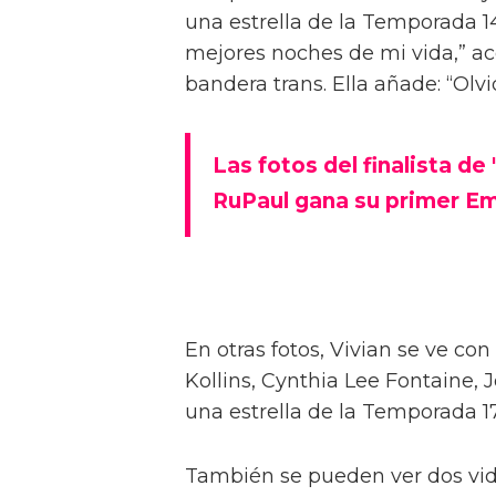
Vivian Wilson estuvo tras bamb
All Stars 10. Según Pink News, 
la competencia de Meta contra l
muestran durante el estreno y 
mayo en la ciudad de Nueva Yo
En las imágenes, Vivian, quien
celebró su quinto aniversario de