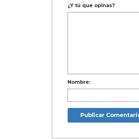
También se pueden ver dos vi
pasarela, moviendo su cabello 
videos fue publicado en X por 
un intento por reunir a los cons
malgeneró a Vivian en múltiple
Elon Musk, Vivian Jenna Wilso
femeninos mientras mueve su c
“él” y es un terremoto madre
— xiu_shoegaze (@xiu_shoe
En una gran respuesta, la mayor
cabello y la danza de Vivian, m
El público apoya a Vivian por e