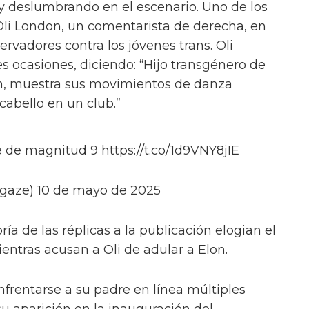
y y Bosco, así como con Jasmine Kennedie,
. Una de las leyendas dice: “Una de las
ompañado de un emoji de corazón, brillo y la
vidé empacar mis buenos zapatos.”
 'RuPaul's Drag Race' Pearl, desnudo
my por 'RuPaul's Drag Race'