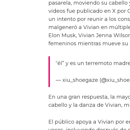
competidoras trans Kerri Colb
una estrella de la Temporada 14
mejores noches de mi vida,” ac
bandera trans. Ella añade: “Ol
Las fotos del finalista de
RuPaul gana su primer Em