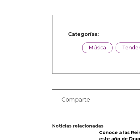
veces, incluyendo después de s
Presidente Donald Trump, dicie
Cariño, vamos a llamar a un hi
lo que fue. Esa cosa fue defini
igualmente culpable, y siento 
multitud debería ser denunciad
Elon ha afirmado que su “hijo” 
lo que Vivian respondió con fu
chica muerta,” una respuesta i
por sus amigos drag.
Fotos cortesía de las redes soci