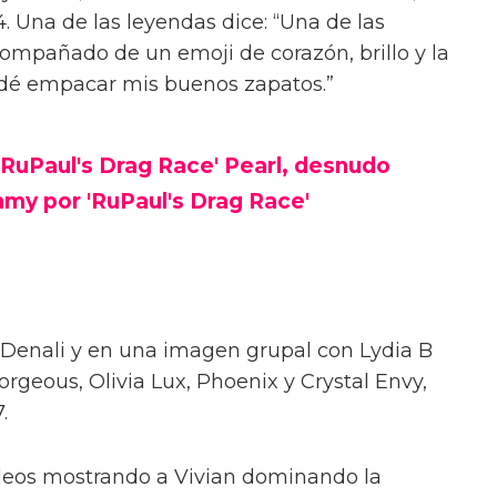
alinas con el elenco de Rupaul’s Drag Race
Vivian compartió fotos del evento en Threads,
a plataforma de su padre, X. Las fotos la
la proyección de la nueva temporada el 8 de
rk.
 se identifica como trans y recientemente
sde que salió del clóset, se ve con las