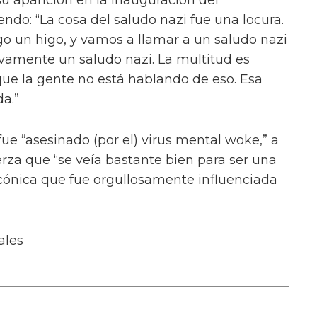
on Denali y en una imagen grupal con Lydia B
orgeous, Olivia Lux, Phoenix y Crystal Envy,
.