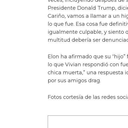
En otras fotos, Vivian se ve c
Kollins, Cynthia Lee Fontaine, J
una estrella de la Temporada 17