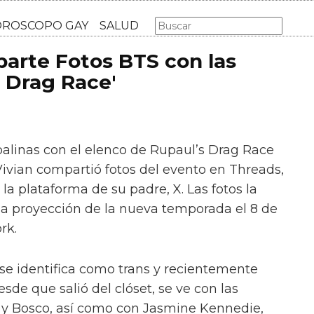
AS GAY
LGBT
MÚSICA
CINE Y TV
HOROSCOPO GA
arte Fotos BTS con las
s Drag Race'