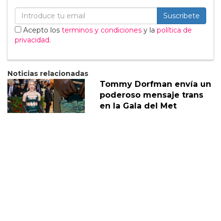
Suscribete
Acepto los
terminos y condiciones
y la
política de
privacidad
.
Noticias relacionadas
Tommy Dorfman envía un
poderoso mensaje trans
en la Gala del Met
05 Mayo
Sabrina Carpenter
responde divertidamente