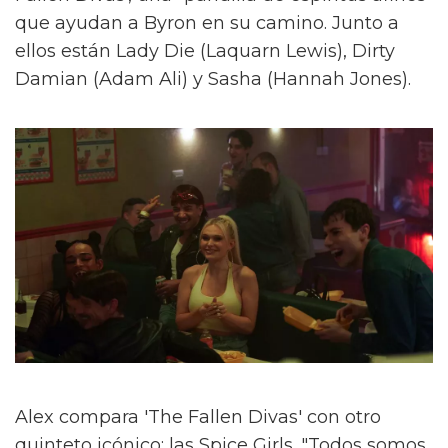
que ayudan a Byron en su camino. Junto a
ellos están Lady Die (Laquarn Lewis), Dirty
Damian (Adam Ali) y Sasha (Hannah Jones).
Alex compara 'The Fallen Divas' con otro
quinteto icónico: las Spice Girls. "Todos somos