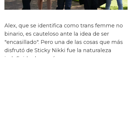
Alex, que se identifica como trans femme no
binario, es cauteloso ante la idea de ser
"encasillado". Pero una de las cosas que más
disfrutó de Sticky Nikki fue la naturaleza
indefinida de su género.
Al compartir más sobre cómo surgió esto,
dicen que hubo una conversación sobre si se
debería mencionar explícitamente el género
de Nikki. No lo es.
"Si la gente asume que es trans o no binaria,
¿qué importa? ¿Y qué? Eso es lo que amo de