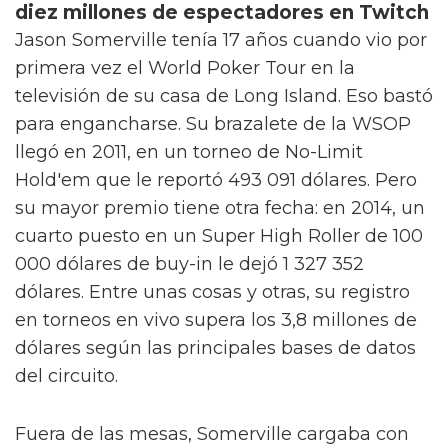
diez millones de espectadores en Twitch
Jason Somerville tenía 17 años cuando vio por
primera vez el World Poker Tour en la
televisión de su casa de Long Island. Eso bastó
para engancharse. Su brazalete de la WSOP
llegó en 2011, en un torneo de No-Limit
Hold'em que le reportó 493 091 dólares. Pero
su mayor premio tiene otra fecha: en 2014, un
cuarto puesto en un Super High Roller de 100
000 dólares de buy-in le dejó 1 327 352
dólares. Entre unas cosas y otras, su registro
en torneos en vivo supera los 3,8 millones de
dólares según las principales bases de datos
del circuito.
Fuera de las mesas, Somerville cargaba con