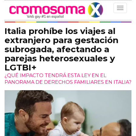
Toggle
navigat
Italia prohíbe los viajes al
extranjero para gestación
subrogada, afectando a
parejas heterosexuales y
LGTBI+
¿QUÉ IMPACTO TENDRÁ ESTA LEY EN EL
PANORAMA DE DERECHOS FAMILIARES EN ITALIA?