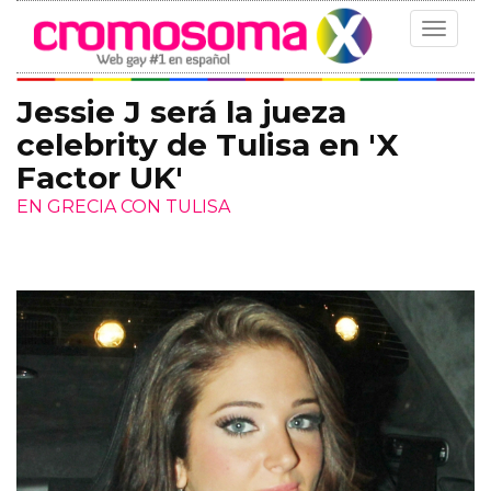
Toggle
navigat
Jessie J será la jueza
celebrity de Tulisa en 'X
Factor UK'
EN GRECIA CON TULISA