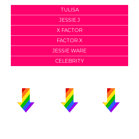
TULISA
JESSIE J
X FACTOR
FACTOR X
JESSIE WARE
CELEBRITY