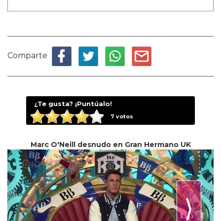
Comparte
¿Te gusta? ¡Puntúalo!
7
votos
Marc O'Neill desnudo en Gran Hermano UK
⟩