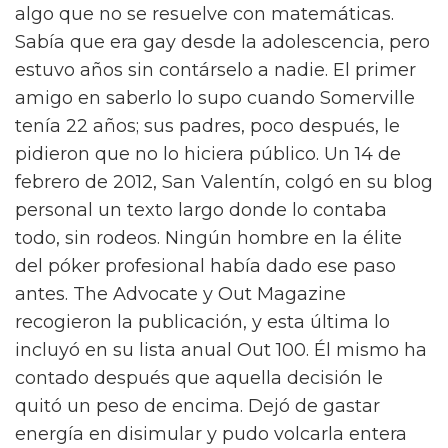
algo que no se resuelve con matemáticas.
Sabía que era gay desde la adolescencia, pero
estuvo años sin contárselo a nadie. El primer
amigo en saberlo lo supo cuando Somerville
tenía 22 años; sus padres, poco después, le
pidieron que no lo hiciera público. Un 14 de
febrero de 2012, San Valentín, colgó en su blog
personal un texto largo donde lo contaba
todo, sin rodeos. Ningún hombre en la élite
del póker profesional había dado ese paso
antes. The Advocate y Out Magazine
recogieron la publicación, y esta última lo
incluyó en su lista anual Out 100. Él mismo ha
contado después que aquella decisión le
quitó un peso de encima. Dejó de gastar
energía en disimular y pudo volcarla entera