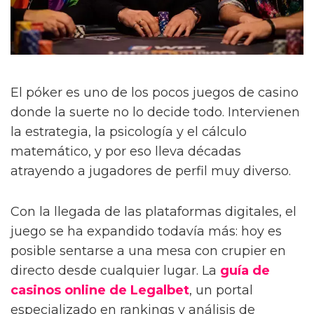
El póker es uno de los pocos juegos de casino
donde la suerte no lo decide todo. Intervienen
la estrategia, la psicología y el cálculo
matemático, y por eso lleva décadas
atrayendo a jugadores de perfil muy diverso.
Con la llegada de las plataformas digitales, el
juego se ha expandido todavía más: hoy es
posible sentarse a una mesa con crupier en
directo desde cualquier lugar. La
guía de
casinos online de Legalbet
, un portal
especializado en rankings y análisis de