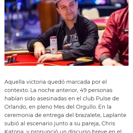
Aquella victoria quedó marcada por el
contexto. La noche anterior, 49 personas
habían sido asesinadas en el club Pulse de
Orlando, en pleno Mes del Orgullo. En la
ceremonia de entrega del brazalete, Laplante
subió al escenario junto a su pareja, Chris
Katona, y pronunció un discurso breve en el