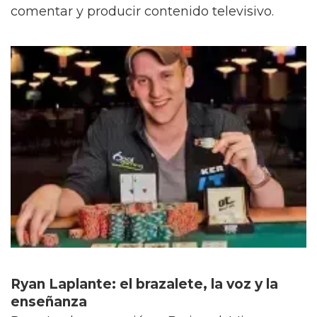
comentar y producir contenido televisivo.
Ryan Laplante: el brazalete, la voz y la
enseñanza