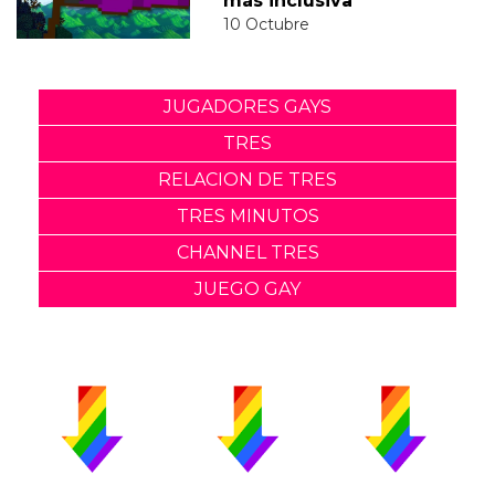
más inclusiva
10 Octubre
JUGADORES GAYS
TRES
RELACION DE TRES
TRES MINUTOS
CHANNEL TRES
JUEGO GAY