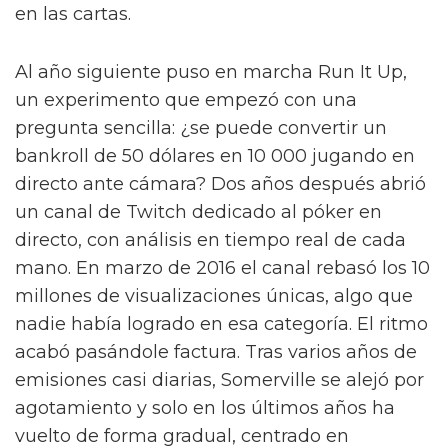
en las cartas.
Al año siguiente puso en marcha Run It Up,
un experimento que empezó con una
pregunta sencilla: ¿se puede convertir un
bankroll de 50 dólares en 10 000 jugando en
directo ante cámara? Dos años después abrió
un canal de Twitch dedicado al póker en
directo, con análisis en tiempo real de cada
mano. En marzo de 2016 el canal rebasó los 10
millones de visualizaciones únicas, algo que
nadie había logrado en esa categoría. El ritmo
acabó pasándole factura. Tras varios años de
emisiones casi diarias, Somerville se alejó por
agotamiento y solo en los últimos años ha
vuelto de forma gradual, centrado en