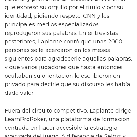
que expresó su orgullo por el título y por su
identidad, pidiendo respeto. CNN y los
principales medios especializados
reprodujeron sus palabras. En entrevistas
posteriores, Laplante contó que unas 2000
personas se le acercaron en los meses
siguientes para agradecerle aquellas palabras,
y que varios jugadores que hasta entonces
ocultaban su orientación le escribieron en
privado para decirle que su discurso les había
dado valor.
Fuera del circuito competitivo, Laplante dirige
LearnProPoker, una plataforma de formación
centrada en hacer accesible la estrategia
avanzada del juego. A diferencia de Selbst y