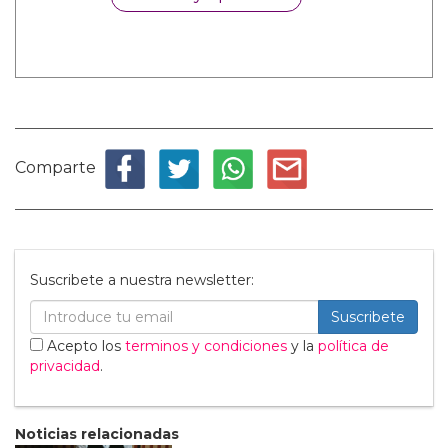
Comparte
Suscribete a nuestra newsletter:
Suscribete
Acepto los
terminos y condiciones
y la
política de
privacidad
.
Noticias relacionadas