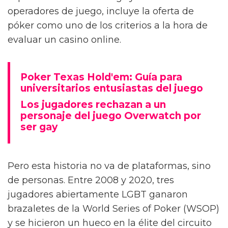
operadores de juego, incluye la oferta de
póker como uno de los criterios a la hora de
evaluar un casino online.
Poker Texas Hold'em: Guía para
universitarios entusiastas del juego
Los jugadores rechazan a un
personaje del juego Overwatch por
ser gay
Pero esta historia no va de plataformas, sino
de personas. Entre 2008 y 2020, tres
jugadores abiertamente LGBT ganaron
brazaletes de la World Series of Poker (WSOP)
y se hicieron un hueco en la élite del circuito