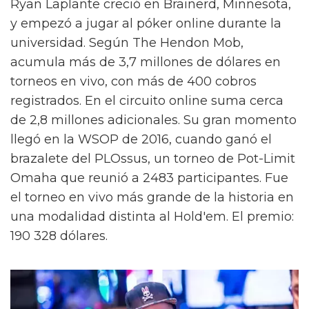
Ryan Laplante creció en Brainerd, Minnesota,
y empezó a jugar al póker online durante la
universidad. Según The Hendon Mob,
acumula más de 3,7 millones de dólares en
torneos en vivo, con más de 400 cobros
registrados. En el circuito online suma cerca
de 2,8 millones adicionales. Su gran momento
llegó en la WSOP de 2016, cuando ganó el
brazalete del PLOssus, un torneo de Pot-Limit
Omaha que reunió a 2483 participantes. Fue
el torneo en vivo más grande de la historia en
una modalidad distinta al Hold'em. El premio:
190 328 dólares.