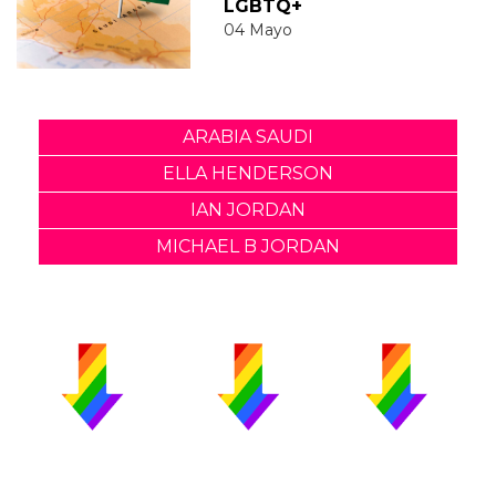
LGBTQ+
04 Mayo
ARABIA SAUDI
ELLA HENDERSON
IAN JORDAN
MICHAEL B JORDAN