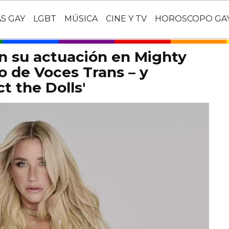
AS GAY
LGBT
MÚSICA
CINE Y TV
HOROSCOPO GA
n su actuación en Mighty
o de Voces Trans – y
t the Dolls'