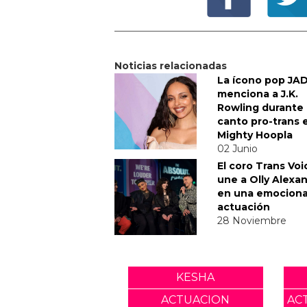
Noticias relacionadas
La ícono pop JA
menciona a J.K.
Rowling durante
canto pro-trans 
Mighty Hoopla
02 Junio
El coro Trans Voi
une a Olly Alexa
en una emocion
actuación
28 Noviembre
KESHA
ACTUACION
AC