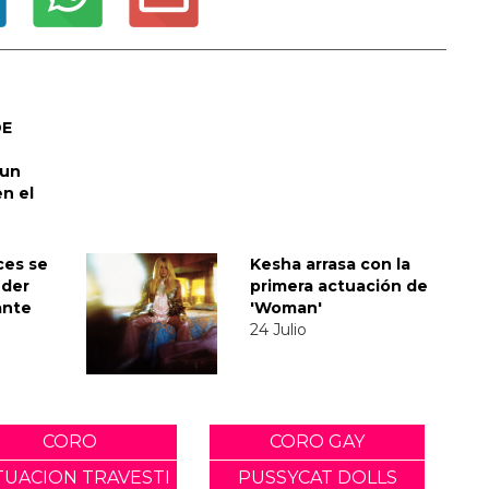
DE
 un
en el
ces se
Kesha arrasa con la
nder
primera actuación de
ante
'Woman'
24 Julio
CORO
CORO GAY
TUACION TRAVESTI
PUSSYCAT DOLLS