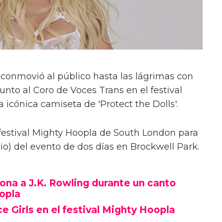
 conmovió al público hasta las lágrimas con
unto al Coro de Voces Trans en el festival
 icónica camiseta de 'Protect the Dolls'.
 festival Mighty Hoopla de South London para
io) del evento de dos días en Brockwell Park.
na a J.K. Rowling durante un canto
oopla
e Girls en el festival Mighty Hoopla