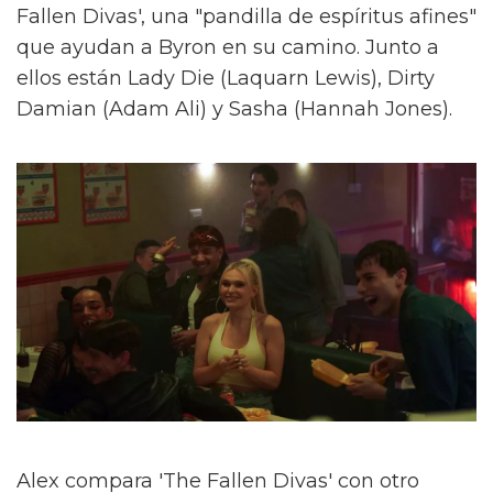
Fallen Divas', una "pandilla de espíritus afines"
que ayudan a Byron en su camino. Junto a
ellos están Lady Die (Laquarn Lewis), Dirty
Damian (Adam Ali) y Sasha (Hannah Jones).
Alex compara 'The Fallen Divas' con otro