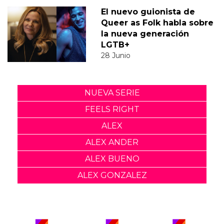
El nuevo guionista de
Queer as Folk habla sobre
la nueva generación
LGTB+
28 Junio
NUEVA SERIE
FEELS RIGHT
ALEX
ALEX ANDER
ALEX BUENO
ALEX GONZALEZ