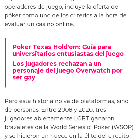
operadores de juego, incluye la oferta de
póker como uno de los criterios a la hora de
evaluar un casino online.
Poker Texas Hold'em: Guía para
universitarios entusiastas del juego
Los jugadores rechazan a un
personaje del juego Overwatch por
ser gay
Pero esta historia no va de plataformas, sino
de personas. Entre 2008 y 2020, tres
jugadores abiertamente LGBT ganaron
brazaletes de la World Series of Poker (WSOP)
y se hicieron un hueco en la élite del circuito