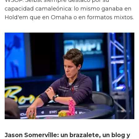
WSOP. Selbst siempre destacó por su
capacidad camaleónica: lo mismo ganaba en
Hold'em que en Omaha o en formatos mixtos.
Jason Somerville: un brazalete, un blog y