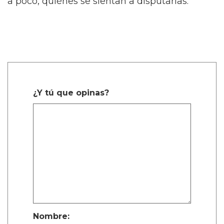
a poco, quiénes se sientan a disputarlas.
¿Y tú que opinas?
Nombre: