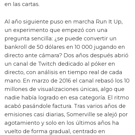
en las cartas.
Al año siguiente puso en marcha Run It Up,
un experimento que empezó con una
pregunta sencilla: ¿se puede convertir un
bankroll de 50 dólares en 10 000 jugando en
directo ante cámara? Dos años después abrió
un canal de Twitch dedicado al póker en
directo, con análisis en tiempo real de cada
mano. En marzo de 2016 el canal rebasó los 10
millones de visualizaciones únicas, algo que
nadie había logrado en esa categoría. El ritmo
acabó pasándole factura. Tras varios años de
emisiones casi diarias, Somerville se alejó por
agotamiento y solo en los últimos años ha
vuelto de forma gradual, centrado en