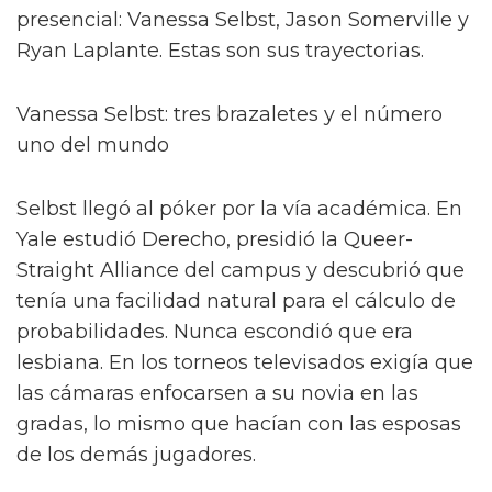
presencial: Vanessa Selbst, Jason Somerville y
Ryan Laplante. Estas son sus trayectorias.
Vanessa Selbst: tres brazaletes y el número
uno del mundo
Selbst llegó al póker por la vía académica. En
Yale estudió Derecho, presidió la Queer-
Straight Alliance del campus y descubrió que
tenía una facilidad natural para el cálculo de
probabilidades. Nunca escondió que era
lesbiana. En los torneos televisados exigía que
las cámaras enfocarsen a su novia en las
gradas, lo mismo que hacían con las esposas
de los demás jugadores.