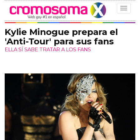
Toggle
navigat
Kylie Minogue prepara el
'Anti-Tour' para sus fans
ELLA SÍ SABE TRATAR A LOS FANS