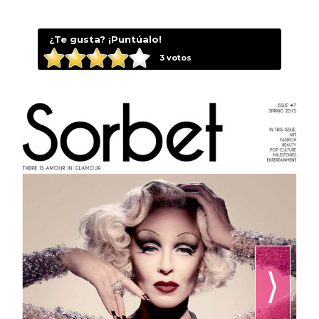
¿Te gusta? ¡Puntúalo!
3
votos
⟩